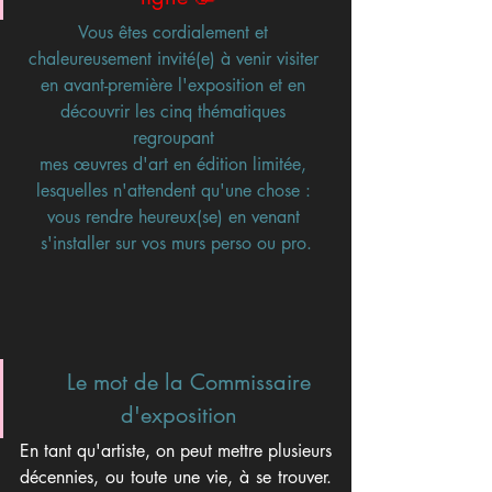
Vous êtes cordialement et 
chaleureusement invité(e) à venir visiter 
en avant-première l'exposition et en 
découvrir les cinq thématiques 
regroupant 
mes œuvres d'art en édition limitée, 
lesquelles n'attendent qu'une chose : 
vous rendre heureux(se) en venant 
s'installer sur vos murs perso ou pro.
    Le mot de la Commissaire 
d'exposition
En tant qu'artiste, on peut mettre plusieurs 
décennies, ou toute une vie, à se trouver. 