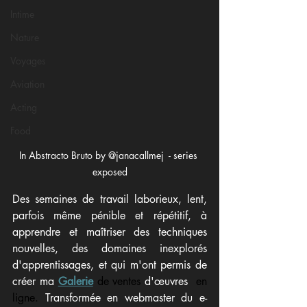
Intime
Nature
Voyages
Aviation
Acting
Food
In Abstracto Bruto by @janacallmej  - series 
exposed
Des semaines de travail laborieux, lent, 
parfois même pénible et répétitif, à 
apprendre et maîtriser des techniques 
nouvelles, des domaines inexplorés 
d'apprentissages, et qui m'ont permis de 
créer ma 
Galerie
de ventes 
d'œuvres 
 en 
ligne. 
Transformée en webmaster du e-