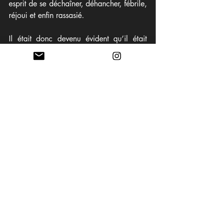
esprit de se déchaîner, déhancher, fébrile, 
réjoui et enfin rassasié. 
Il était donc devenu évident qu’il était 
temps de délaisser la majorité de mes 
contrats, projets et façon de travailler 
pour vivre à 100% de ce pourquoi je suis 
devenue photographe : créer, créer, créer 
et imaginer !
Pour visiter la Galerie et devenir 
l'acquéreur d'œuvres d'art 
cliquez ici
Merci mille fois pour votre 
soutien 