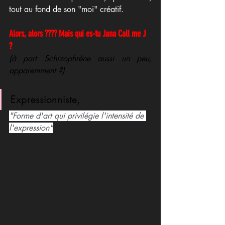
tout au fond de son "moi" créatif.
Alors, alors ???? Mais qui es-tu Jana Call me J 
? 
(à part Schizophrène aussi un peu, 
apparemment ?) 
Expressionniste, 
"Forme d'art qui privilégie l'intensité de 
l'expression"