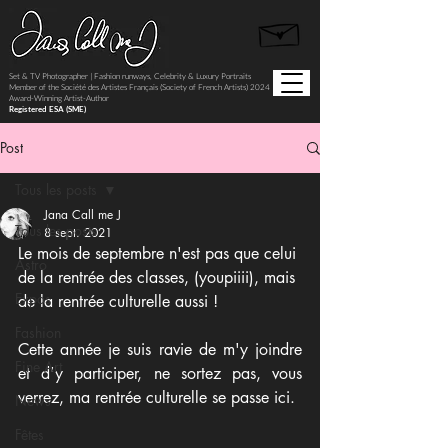
Set & TV Photographer | Fashion runways, Celebrity & Luxury Portraits
Member of the Société des Artistes Français (Society of French Artists) 2024
Award-Winning Artist-Author
Registered ESA (SME)
Post
Tous les posts
Jana Call me J
Tous les posts
8 sept. 2021
Le mois de septembre n'est pas que celui 
Astro
de la rentrée des classes, (youpiiii), mais 
Expos
de la rentrée culturelle aussi ! 
Fashion
Cette année je suis ravie de m'y joindre 
Fine Art
et d'y participer, ne sortez pas, vous 
verrez, ma rentrée culturelle se passe ici.
News
Fêtes