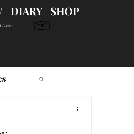
W
DIARY
SHOP
st-Author
es
S'abonner