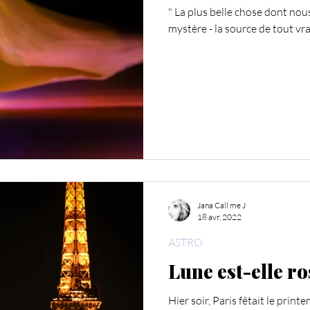
" La plus belle chose dont nous
mystère - la source de tout vrai 
Jana Call me J
18 avr. 2022
ASTRO
Lune est-elle ro
Hier soir, Paris fêtait le print