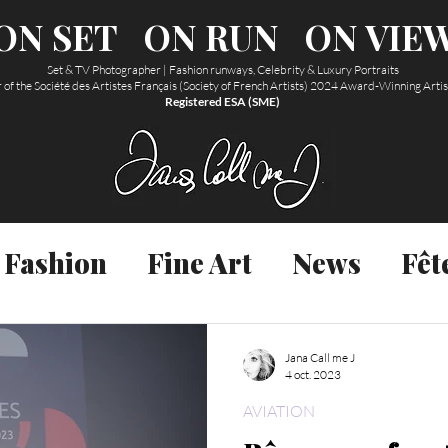
ON SET
ON RUN
ON VIE
Set & TV Photographer | Fashion runways, Celebrity & Luxury Portraits
f the Société des Artistes Français (Society of French Artists) 2024 Award-Winning Arti
Registered ESA (SME)
ginales et propriété intellectuelle de
Abonnez-vous à la newsletter
Fashion
Fine Art
News
Fêt
ibres de droit et sont régies au droit
le. Reproduction de tout texte et image
E-mail
s nouveaux articles directement dans
Aviation
Acting
Food
Jana Call me J
4 oct. 2023
AVIATION