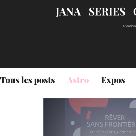
JANA
SERIES
Member o
Les textes et les photos sont des créations ori
Tous les posts
Astro
Expos
leur auteure, Jana Call me J, et ne sont
pas l
français et au Code de la Propriété Intellectuel
interdite sans autorisation.
N'hésitez pas à vous abonner pour
recevoir
le
votre boîte email :)
Intime
Nature
Voyages