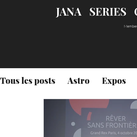
JANA
SERIES
Member o
Les textes et les photos sont des créations ori
Tous les posts
Astro
Expos
leur auteure, Jana Call me J, et ne sont
pas l
français et au Code de la Propriété Intellectuel
interdite sans autorisation.
N'hésitez pas à vous abonner pour
recevoir
le
votre boîte email :)
Intime
Nature
Voyages