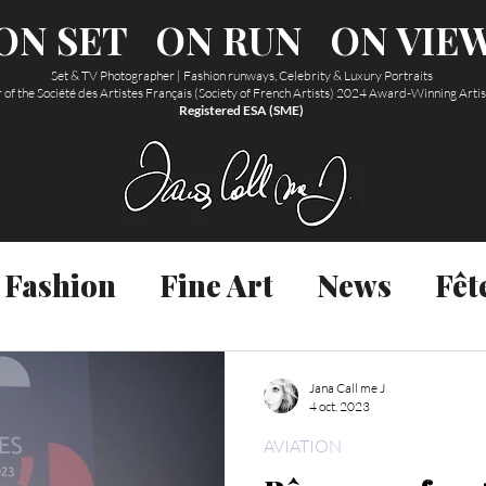
ON SET
ON RUN
ON VIE
Set & TV Photographer | Fashion runways, Celebrity & Luxury Portraits
f the Société des Artistes Français (Society of French Artists) 2024 Award-Winning Arti
Registered ESA (SME)
ginales et propriété intellectuelle de
Abonnez-vous à la newsletter
Fashion
Fine Art
News
Fêt
ibres de droit et sont régies au droit
le. Reproduction de tout texte et image
E-mail
s nouveaux articles directement dans
Aviation
Acting
Food
Jana Call me J
4 oct. 2023
AVIATION