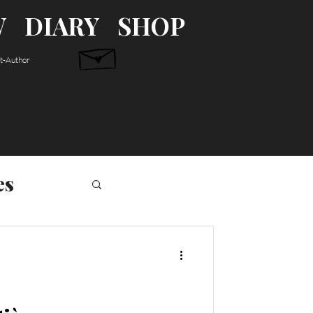
W
DIARY
SHOP
st-Author
es
S'abonner