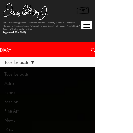
Set & TV Photographer | Fashion runways, Celebrity & Luxury Portraits
Member of the Société des Artistes Français (Society of French Artists) 2024
Award-Winning Artist-Author
Registered ESA (SME)
DIARY
Tous les posts
Tous les posts
Astro
Expos
Fashion
Fine Art
News
Fêtes