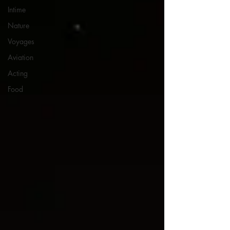
Intime
Nature
Voyages
Aviation
Acting
Food