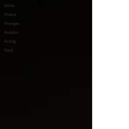
Intime
Nature
Voyages
Aviation
Acting
Food