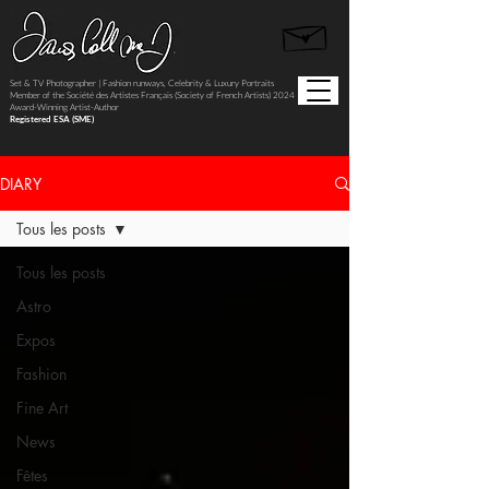
Set & TV Photographer | Fashion runways, Celebrity & Luxury Portraits
Member of the Société des Artistes Français (Society of French Artists) 2024
Award-Winning Artist-Author
Registered ESA (SME)
DIARY
Tous les posts
Tous les posts
Astro
Expos
Fashion
Fine Art
News
Fêtes