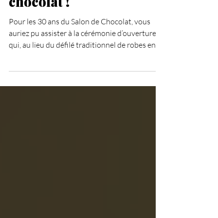
Vive l'autome, vive le
chocolat !
Pour les 30 ans du Salon de Chocolat, vous
auriez pu assister à la cérémonie d’ouverture
qui, au lieu du défilé traditionnel de robes en
chocolat, nous a régalés avec son medley en
cinq tableaux de comédies musicales comme
Starmania, The Greatest Showman, Mozart,
l’Opéra Rock, Mary Poppins ou encore
Mamma Mia. Chantées sur scène par des
talents confirmés et en écho, irrésistiblement,
à tue-tête, haut les cœurs et haut en couleur
depuis le podium par des photographes