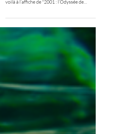
Dé-Trumpons-nous
En brandissant en l'air mon vieux Nokia,
Stanley (ref?) s'est emparé de mon bras et me
voilà à l’affiche de "2001 : l’Odyssée de
l’espace". Le destin l’ayant décidé ainsi, ma
décision était prise : fini les connexions, je ne
garde le téléphone que pour téléphoner.
Douce illusion de la bonne blague de GAFAM