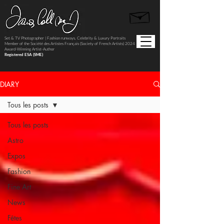
Set & TV Photographer | Fashion runways, Celebrity & Luxury Portraits
Member of the Société des Artistes Français (Society of French Artists) 2024
Award-Winning Artist-Author
Registered ESA (SME)
DIARY
Tous les posts
Tous les posts
Astro
Expos
Fashion
Fine Art
News
Fêtes