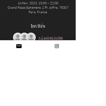
14 févr. 2023, 15:00 – 22:00
Grand Palais Ephémère, 2 Pl. Joffre, 75007
Paris, France
Invités
+ 2 autres invités
À propos de l'événement
Sous le haut patronage de Monsieur 
Emmanuel Macron, Président de la 
République,
Monsieur Christophe Chauffour, Directeur 
Général de la Réunion des Musées Nationaux 
Grand Palais
L'exposition est ouverte au public du 15 au 
dimanche 19 février 2023. 
N'hésitez pas à me dire si vous souhaitez venir 