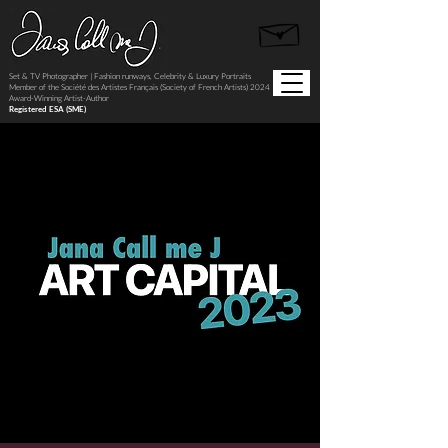
Set & TV Photographer | Fashion runways, Celebrity & Luxury Portraits
Member of the Société des Artistes Français (Society of French Artists) 2024
Award-Winning Artist-Author
Registered ESA (SME)