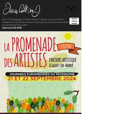
Set & TV Photographer | Fashion runways, Celebrity & Luxury Portraits
Member of the Société des Artistes Français (Society of French Artists) 2024
Award-Winning Artist-Author
Registered ESA (SME)