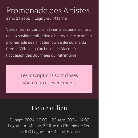
Promenade des Artistes
sam. 21 sept.
  |  
Lagny-sur-Marne
Venez me rencontrer et voir mes oeuvres lors
de l'exposition collective à Lagny sur Marne "La
promenade des artistes" qui se déroulera du
Centre Ville jusqu'au bords de Marne à
l'occasion des Journées du Patrimoine
Les inscriptions sont closes
Voir d'autres événements
Heure et lieu
21 sept. 2024, 10:00 – 22 sept. 2024, 14:00
Lagny-sur-Marne, 32 Rue du Chemin de Fer,
77400 Lagny-sur-Marne, France