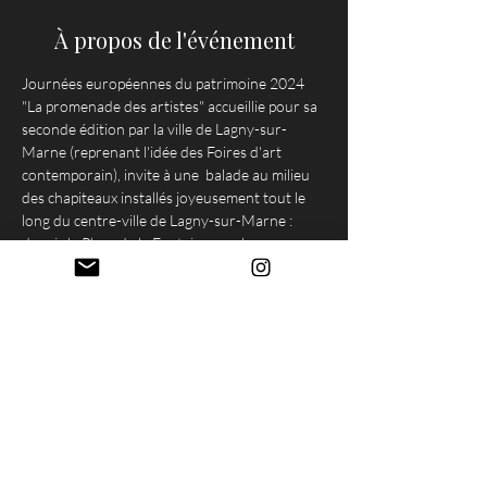
À propos de l'événement
Journées européennes du patrimoine 2024
"La promenade des artistes" accueillie pour sa 
seconde édition par la ville de Lagny-sur-
Marne (reprenant l'idée des Foires d'art 
contemporain), invite à une  balade au milieu 
des chapiteaux installés joyeusement tout le 
long du centre-ville de Lagny-sur-Marne : 
depuis la Place de la Fontaine, par la rue 
piétonne du Chemin de Fer jusqu'à la Marne. 
Venez découvrir une soixantaine d'artistes 
dont j'ai la joie de faire partie. Je serai ravie de 
vous rencontrer sous le 
chapiteau numéro 
20, face au numéro 32 de la Rue du Chemin 
de Fer (Jacadi) le samedi et dimanche.
Cette année, j'ai la joie d'y participer aux 
côtés de mon amie Betül Balkan
, qui est 
également membre très active de notre 
collectif de femmes photographes, 
Ona Nova 